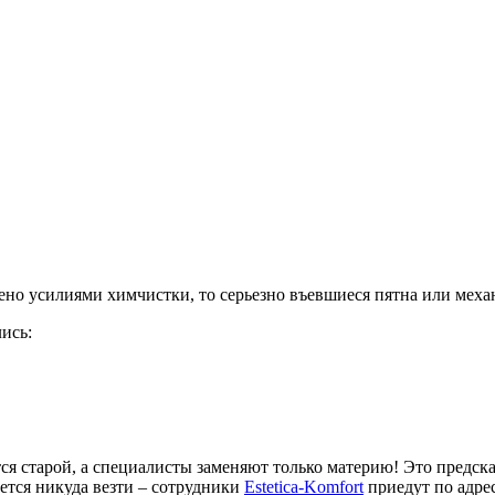
ено усилиями химчистки, то серьезно въевшиеся пятна или меха
ись:
ется старой, а специалисты заменяют только материю! Это предс
ется никуда везти – сотрудники
Estetica-Komfort
приедут по адре